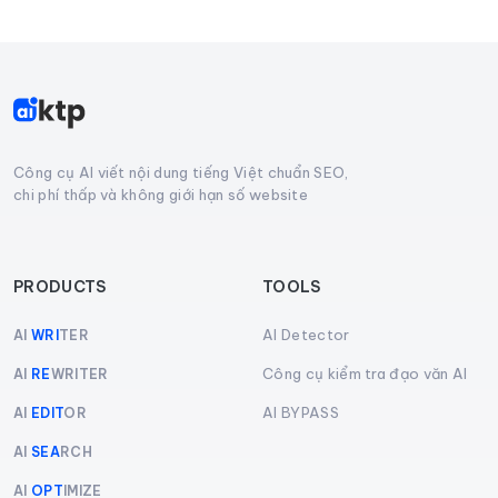
Công cụ AI viết nội dung tiếng Việt chuẩn SEO,
chi phí thấp và không giới hạn số website
PRODUCTS
TOOLS
AI Detector
AI
WRI
TER
Công cụ kiểm tra đạo văn AI
AI
RE
WRITER
AI BYPASS
AI
EDIT
OR
AI
SEA
RCH
AI
OPT
IMIZE